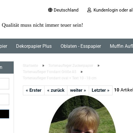
Deutschland
Kundenlogin oder al
Qualität muss nicht immer teuer sein!
pier
Dekorpapier Plus
Oblaten - Esspapier
Muffin Auf
»
»
Startseite
Tortenaufleger Zuckerpapier
en
»
Tortenaufleger Fondant Größe A5
Tortenaufleger Fondant oval + Text 10 - 18 cm
10
Artike
« Erster
« zurück
weiter »
Letzter »