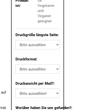
Produkt
für
ist:
Vegetarier
und
Veganer
geeignet
Druckgröße längste Seite:
Druckformat:
Druckansicht per Mail?:
t auf
Worüber haben Sie uns gefunden?:
trät