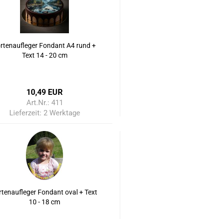
rtenaufleger Fondant A4 rund +
Text 14 - 20 cm
10,49 EUR
Art.Nr.: 411
Lieferzeit:
2 Werktage
rtenaufleger Fondant oval + Text
10 - 18 cm