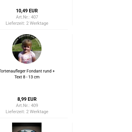
10,49 EUR
Art.Nr.: 407
Lieferzeit:
2 Werktage
Tortenaufleger Fondant rund +
Text 8 - 13 cm
8,99 EUR
Art.Nr.: 409
Lieferzeit:
2 Werktage