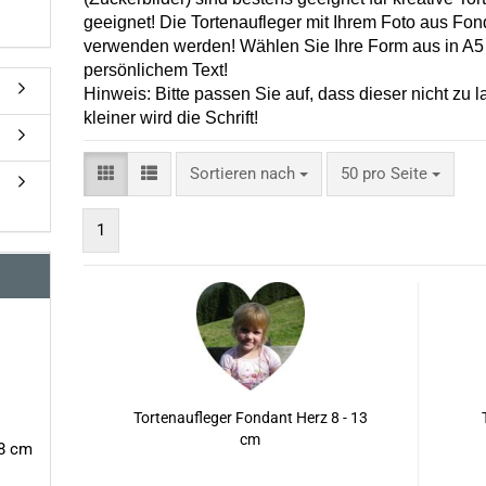
geeignet! Die Tortenaufleger mit Ihrem Foto aus Fo
verwenden werden! Wählen Sie Ihre Form aus in A5 
persönlichem Text!
Hinweis: Bitte passen Sie auf, dass dieser nicht zu l
kleiner wird die Schrift!
Sortieren nach
pro Seite
Sortieren nach
50 pro Seite
1
Tortenaufleger Fondant Herz 8 - 13
cm
18 cm