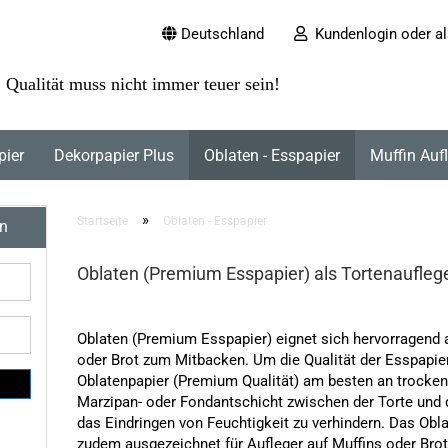
Deutschland
Kundenlogin oder al
Qualität muss nicht immer teuer sein!
pier
Dekorpapier Plus
Oblaten - Esspapier
Muffin Auf
»
Startseite
Oblaten - Esspapier
en
Oblaten (Premium Esspapier) als Tortenaufleg
Oblaten (Premium Esspapier) eignet sich hervorragend 
oder Brot zum Mitbacken. Um die Qualität der
Esspapie
Oblatenpapier (Premium Qualität) am besten an trockene
Marzipan- oder Fondantschicht zwischen der Torte un
das Eindringen von Feuchtigkeit zu verhindern. Das Obl
zudem ausgezeichnet für Aufleger auf Muffins oder Brot