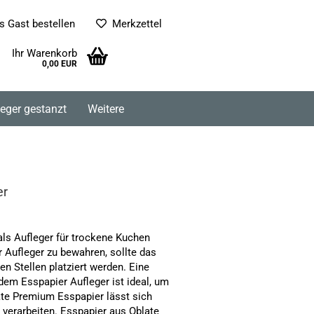
s Gast bestellen
Merkzettel
Ihr Warenkorb
0,00 EUR
leger gestanzt
Weitere
er
als
Aufleger
für trockene Kuchen
r Aufleger
zu bewahren, sollte das
n Stellen platziert werden. Eine
d dem
Esspapier Aufleger
ist ideal, um
ate Premium Esspapier lässt sich
 verarbeiten. Esspapier aus Oblate