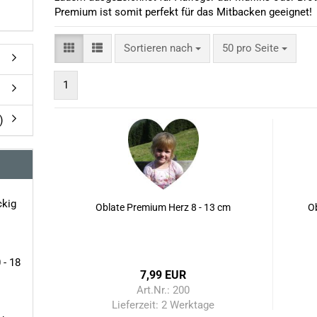
Premium ist somit perfekt für das Mitbacken geeignet!
Sortieren nach
pro Seite
Sortieren nach
50 pro Seite
1
)
ckig
Oblate Premium Herz 8 - 13 cm
Ob
 - 18
7,99 EUR
Art.Nr.: 200
Lieferzeit:
2 Werktage