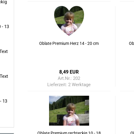
ckig
 - 13
Oblate Premium Herz 14 - 20 cm
Ob
Text
8,49 EUR
Text
Art.Nr.: 202
Lieferzeit:
2 Werktage
- 13
Oblate Premium rechteckig 10 - 18
O