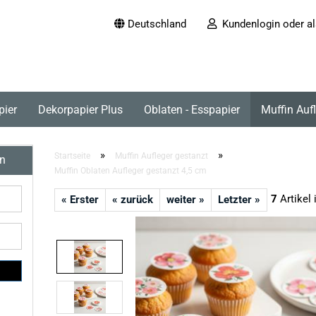
Deutschland
Kundenlogin oder al
pier
Dekorpapier Plus
Oblaten - Esspapier
Muffin Auf
»
»
Startseite
Muffin Aufleger gestanzt
en
Muffin Oblaten Aufleger gestanzt 4,5 cm
7
Artikel 
« Erster
« zurück
weiter »
Letzter »