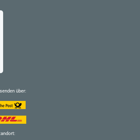
rsenden über:
tandort: