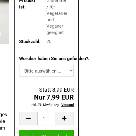
Produkt
Glutenfrei
ist:
/ für
Vegetarier
und
Veganer
geeignet
Stückzahl:
20
Worüber haben Sie uns gefunden?:
Statt 8,99 EUR
Nur 7,99 EUR
inkl. 7% MwSt. zzgl.
Versand
iges
wie
ium